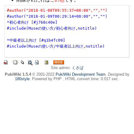
#author("2018-01-08T09:55:37+00:00","","")
#author("2018-01-09T00:29:14+00:00","","")
*初心者向け [#j768c40e]
#include(Museの使い方/初心者向け,notitle)
*中級者以上向け [#q1b4fc09]
#include(Museの使い方/中級者以上向け,notitle)
Site admin:
くさば
PukiWiki 1.5.4
© 2001-2022
PukiWiki Development Team
. Designed by
180style
. Powered by PHP . HTML convert time: 0.017 sec.