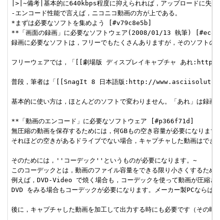
|>|~備考|基本的に640kbps程度に抑えられれば，アップロードに
-エンコード性能で言えば，ニコニコ動画の方が上である。

*まずは必要なソフトを集めよう [#v79c8e5b]

**「画面の録画」に必要なソフトウェア(2008/01/13 執筆) [#ec8f45
録画に必要なソフトは，フリーでもたくさんありますが，そのソフトの性
フリーウェアでは，「[[劇場版 ディスプレイキャプチャ あれ:http://www.v
普段，筆者は「[[SnagIt 8 日本語版:http://www.asciisoluti
基本的に使い方は，ほとんどのソフトで変わりません。「あれ」は録画後
**「動画のエンコード」に必要なソフトウェア [#p366f71d]

無圧縮の動画を保存するためには，何GBもの空き容量が必要になります。
それほどの空きがあるドライブでない場合，キャプチャした動画はできる
そのためには，''コーデック''というものが必要になります。~

このコーデックとは，動画のファイル容量をできる限り小さくするための
例えば，DVD-Video で焼く場合も，コーデックを使って動画が圧縮され
DVD をみる場合もコーデックが必要になります。メーカー製PCならば
後に，キャプチャした動画を加工して出力する時にも必要です（その時に