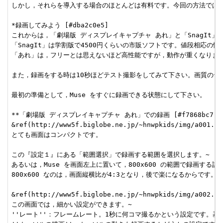
しかし，それらを導入する場合のほとんどは有料です。今回の方法では，
*録画してみよう [#dba2c0e5]

これからは，「劇場版 ディスプレイキャプチャ あれ」と「SnagIt」
「SnagIt」は学割版で4500円くらいの市販ソフトです。値段相応の
「あれ」は，フリーとは思えないほど高性能ですが，動作が重くなります
また，録画をする時は10秒ほどテスト撮影をしてみて下さい。画質のテス
最初の準備として，Muse をすぐに録画できる状態にして下さい。

**「劇場版 ディスプレイキャプチャ あれ」での録画 [#f7868bc7]

&ref(http://www5f.biglobe.ne.jp/~hnwpkids/img/a001.png
とても画面はコンパクトです。

この『設定１』にある「範囲選択」で録画する範囲を選択します。~

あるいは，Muse を画面左上に置いて，800x600 の範囲で録画する設
800x600 なのは，画面縦横比が4:3となり，後で楽になるからです。

&ref(http://www5f.biglobe.ne.jp/~hnwpkids/img/a002.png
この画面では，細かい設定ができます。~

''レート''：フレームレート。1秒に何コマ撮るかという設定です。基本的