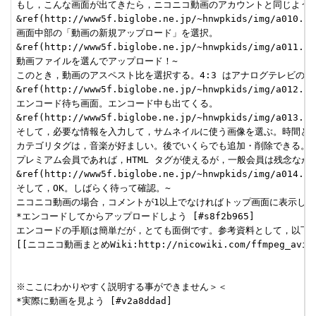
もし，こんな画面が出てきたら，ニコニコ動画のアカウントと同じように
&ref(http://www5f.biglobe.ne.jp/~hnwpkids/img/a010.png
画面中部の「動画の新規アップロード」を選択。

&ref(http://www5f.biglobe.ne.jp/~hnwpkids/img/a011.png
動画ファイルを選んでアップロード！~

このとき，動画のアスペスト比を選択する。4:3 はアナログテレビのサイ
&ref(http://www5f.biglobe.ne.jp/~hnwpkids/img/a012.png
エンコード待ち画面。エンコード中も出てくる。

&ref(http://www5f.biglobe.ne.jp/~hnwpkids/img/a013.png
そして，必要な情報を入力して，サムネイルに使う画像を選ぶ。時間とフレ
カテゴリタグは，音楽が好ましい。後でいくらでも追加・削除できる。~

プレミアム会員であれば，HTML タグが使えるが，一般会員は残念ながら
&ref(http://www5f.biglobe.ne.jp/~hnwpkids/img/a014.png
そして，OK。しばらく待って確認。~

ニコニコ動画の場合，コメントが1以上でなければトップ画面に表示しな
*エンコードしてからアップロードしよう [#s8f2b965]

エンコードの手順は簡単だが，とても面倒です。参考資料として，以下の
[[ニコニコ動画まとめWiki:http://nicowiki.com/ffmpeg_aviutl
※ここにわかりやすく説明する事ができません＞＜

*実際に動画を見よう [#v2a8ddad]
