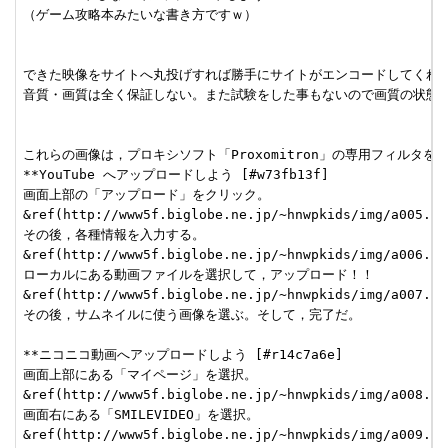
（ゲーム攻略本みたいな書き方ですｗ）

できた映像をサイトへ丸投げすれば勝手にサイトがエンコードしてくれる
音質・画質は全く保証しない。また試験をした事もないので画質の状態は
これらの画像は，プロキシソフト「Proxomitron」の専用フィルタ
**YouTube へアップロードしよう [#w73fb13f]

画面上部の「アップロード」をクリック。

&ref(http://www5f.biglobe.ne.jp/~hnwpkids/img/a005.png
その後，各種情報を入力する。

&ref(http://www5f.biglobe.ne.jp/~hnwpkids/img/a006.png
ローカルにある動画ファイルを選択して，アップロード！！

&ref(http://www5f.biglobe.ne.jp/~hnwpkids/img/a007.png
その後，サムネイルに使う画像を選ぶ。そして，完了だ。

**ニコニコ動画へアップロードしよう [#r14c7a6e]

画面上部にある「マイページ」を選択。

&ref(http://www5f.biglobe.ne.jp/~hnwpkids/img/a008.png
画面右にある「SMILEVIDEO」を選択。

&ref(http://www5f.biglobe.ne.jp/~hnwpkids/img/a009.png