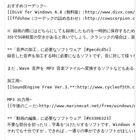
おすすめコーデック~

[[DivX for Windows 6.8（無料版）:http://www.divx.com/?la
[[ffdshow（コーデックの詰め合わせ）:http://cowscorpion.com/Co
※ 録画の際にはどちらにしても録画したものを一時的に保存するために
3分で5GB程度の空きがあると良いでしょう。クラシックの場合は，楽章
**「音声の加工」に必要なソフトウェア [#gecdcd5c]

録音した音声を加工する時に必要になるソフトです。音に対して様々な効
また，Wave 音声を MP3 音楽ファイルへ変換するソフトなどもあると
加工用~

[[SoundEngine Free Ver.3.**:http://www.cycleof5th.com
MP3 出力用~

[[午後のこ～だ:http://www.marinecat.net/free/windows/mct_
**「動画の編集」に必要なソフトウェア [#n3306323]

不要な部分を切ったり，字幕をつけたりするソフトです。Windows XP 
それでも十分ですが，できれば，一通りの事ができるソフトがほしいもの