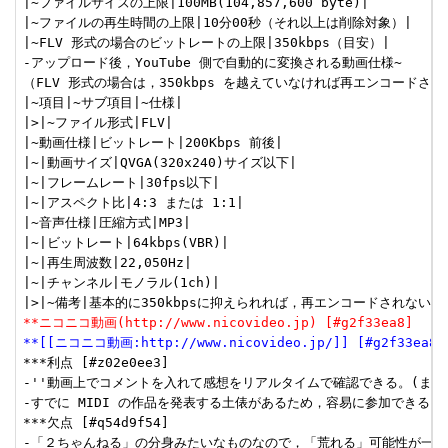
|~ファイルサイズの上限|100MB(104,857,600 byte)|

|~ファイルの再生時間の上限|10分00秒（それ以上は削除対象）|

|~FLV 形式の場合のビットレートの上限|350kbps（目安）|

-アップロード後，YouTube 側で自動的に変換される動画仕様~

（FLV 形式の場合は，350kbps を越えていなければ再エンコードされな
|~項目|~サブ項目|~仕様|

|>|~ファイル形式|FLV|

|~動画仕様|ビットレート|200Kbps 前後|

|~|動画サイズ|QVGA(320x240)サイズ以下|

|~|フレームレート|30fps以下|

|~|アスペクト比|4:3 または 1:1|

|~音声仕様|圧縮方式|MP3|

|~|ビットレート|64kbps(VBR)|

|~|再生周波数|22,050Hz|

|~|チャンネル|モノラル(1ch)|

**ニコニコ動画(http://www.nicovideo.jp) [#g2f33ea8]
**[[ニコニコ動画:http://www.nicovideo.jp/]] [#g2f33ea8]
***利点 [#z02e0ee3]

-''動画上でコメントを入れて感想をリアルタイムで確認できる。(まさに
-すでに MIDI の作品を発表する土俵があるため，容易に参加できる。

***欠点 [#q54d9f54]

-「２ちゃんねる」の分身みたいなものなので，「荒れる」可能性が一番高