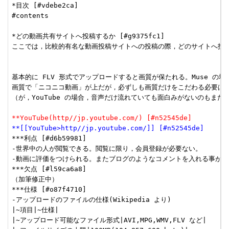
*目次 [#vdebe2ca]

#contents

*どの動画共有サイトへ投稿するか [#g9375fc1]

ここでは，比較的有名な動画投稿サイトへの投稿の際，どのサイトへ投稿
基本的に FLV 形式でアップロードすると画質が保たれる。Muse の
画質で「ニコニコ動画」が上だが，必ずしも画質だけをこだわる必要はない
（が，YouTube の場合，音声だけ流れていても面白みがないのもま
**YouTube(http//jp.youtube.com/) [#n52545de]
**[[YouTube>http//jp.youtube.com/]] [#n52545de]
***利点 [#d6b59981]

-世界中の人が閲覧できる。閲覧に限り，会員登録が必要ない。

-動画に評価をつけられる。またブログのようなコメントを入れる事ができ
***欠点 [#l59ca6a8]

（加筆修正中）

***仕様 [#o87f4710]

-アップロードのファイルの仕様(Wikipedia より)

|~項目|~仕様|

|~アップロード可能なファイル形式|AVI,MPG,WMV,FLV など|
