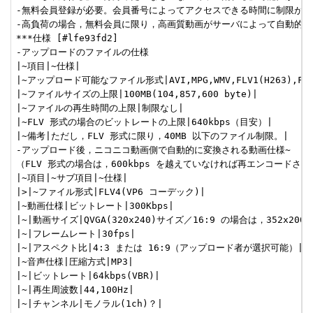
-無料会員登録が必要。会員番号によってアクセスできる時間に制限があ
-高負荷の場合，無料会員に限り，高画質動画がサーバによって自動的に
***仕様 [#lfe93fd2]

-アップロードのファイルの仕様

|~項目|~仕様|

|~アップロード可能なファイル形式|AVI,MPG,WMV,FLV1(H263),FLV4
|~ファイルサイズの上限|100MB(104,857,600 byte)|

|~ファイルの再生時間の上限|制限なし|

|~FLV 形式の場合のビットレートの上限|640kbps（目安）|

|~備考|ただし，FLV 形式に限り，40MB 以下のファイル制限。|

-アップロード後，ニコニコ動画側で自動的に変換される動画仕様~

（FLV 形式の場合は，600kbps を越えていなければ再エンコードさ
|~項目|~サブ項目|~仕様|

|>|~ファイル形式|FLV4(VP6 コーデック)|

|~動画仕様|ビットレート|300Kbps|

|~|動画サイズ|QVGA(320x240)サイズ／16:9 の場合は，352x200 
|~|フレームレート|30fps|

|~|アスペクト比|4:3 または 16:9（アップロード者が選択可能）|

|~音声仕様|圧縮方式|MP3|

|~|ビットレート|64kbps(VBR)|

|~|再生周波数|44,100Hz|

|~|チャンネル|モノラル(1ch)？|
