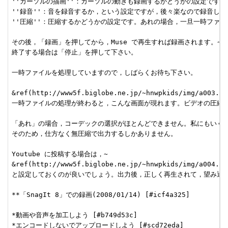
''カーソルの描画''：カーソルの動きも録画するかどうかの設定です。
''録音''：音を録音するか，という設定ですが，後々楽なので録音してお
''圧縮''：圧縮するかどうかの設定です。あれの場合，一旦一時ファイ
その後，「録画」を押してから，Muse で再生すれば録画されます。~

終了する場合は「停止」を押して下さい。

一時ファイルを処理していますので，しばらくお待ち下さい。

&ref(http://www5f.biglobe.ne.jp/~hnwpkids/img/a003.png
一時ファイルの処理が終わると，こんな画面が現れます。ビデオの圧縮は
「あれ」の場合，コーデックの選択がほとんどできません。私にもいくつ
そのため，仕方なく無圧縮で出力するしかありません。

Youtube に投稿する場合は，~

&ref(http://www5f.biglobe.ne.jp/~hnwpkids/img/a004.png
と設定しておくのが良いでしょう。出力後，正しく再生されて，望み通り
**「SnagIt 8」での録画(2008/01/14) [#icf4a325]

*動画や音声を加工しよう [#b749d53c]

*エンコードしないでアップロードしよう [#scd72eda]
