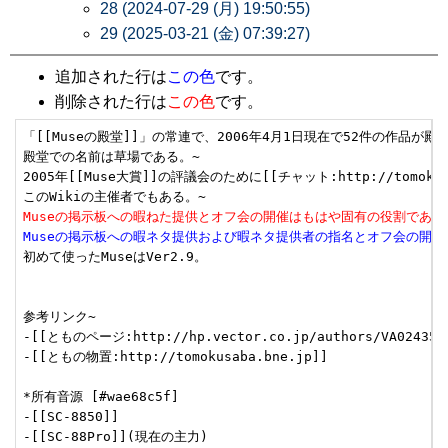
28 (2024-07-29 (月) 19:50:55)
29 (2025-03-21 (金) 07:39:27)
追加された行は
この色
です。
削除された行は
この色
です。
「[[Museの殿堂]]」の常連で、2006年4月1日現在で52件の作品が殿
殿堂での名前は草場である。~

2005年[[Muse大賞]]の評議会のために[[チャット:http://tomokusa
Museの掲示板への暇ねた提供とオフ会の開催はもはや固有の役割であ
Museの掲示板への暇ネタ提供および暇ネタ提供者の指名とオフ会の開
初めて使ったMuseはVer2.9。

参考リンク~

-[[とものページ:http://hp.vector.co.jp/authors/VA024355/
-[[ともの物置:http://tomokusaba.bne.jp]]

*所有音源 [#wae68c5f]

-[[SC-8850]]

-[[SC-88Pro]](現在の主力)
